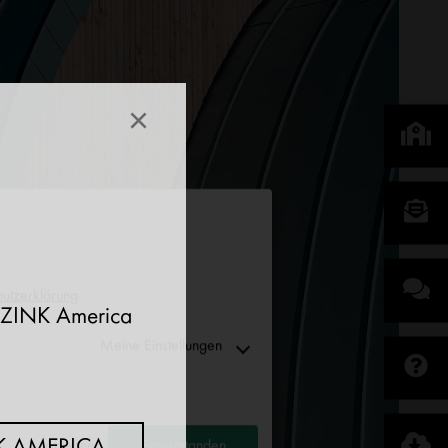
×
utzerklärung
EINZINK America
Meine Einstellungen
Ablehnen
Einverstanden