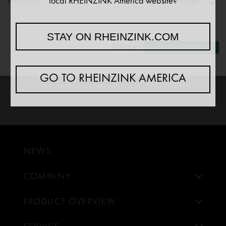
local RHEINZINK America website?
Impressum
Meine Einstellungen
Ja, jag har läst
sekretesspolicyn
och accepterar.
*
Functionality
* Vi behöver dessa uppgifter för vår hantering
STAY ON RHEINZINK.COM
↓
2
[missing translation: sv/purposeItem/services]
Ablehnen
Einverstanden
Analytics
↓
5
[missing translation: sv/purposeItem/services]
GO TO RHEINZINK AMERICA
Marketing
↓
10
[missing translation: sv/purposeItem/services]
Ändra för alla appar
Använd detta reglage för att aktivera/avaktivera samtliga appar.
NEWS
COMPANY
PRODUCT OVERVIEW