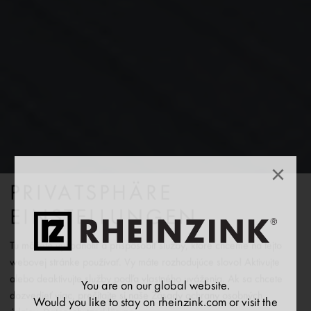
×
PRIVATSPHÄRE
EINSTELLUNGEN
Tu môžete vyhodnotiť a prispôsobiť služby, ktoré chceme na tejto
webovej stránke používať. Vy máte rozhodujúce slovo! Aktivujte
alebo deaktivujte služby podľa vlastného uváženia. Ak sa chcete
You are on our global website.
RHEINZINK JE POPREDNÝ
dozvedieť viac, prečítajte si naše Zásady ochrany osobných
Would you like to stay on rheinzink.com or visit the